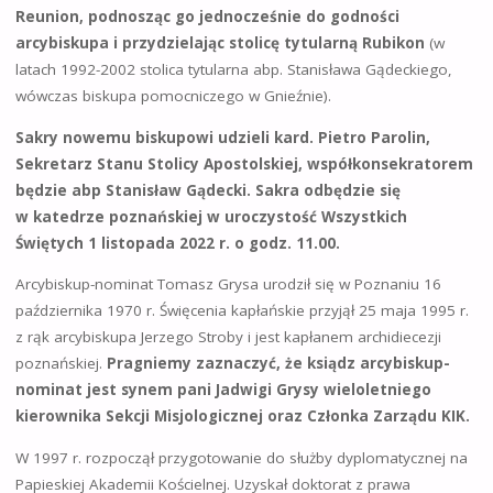
Reunion, podnosząc go jednocześnie do godności
arcybiskupa i przydzielając stolicę tytularną Rubikon
(w
latach 1992-2002 stolica tytularna abp. Stanisława Gądeckiego,
wówczas biskupa pomocniczego w Gnieźnie).
Sakry nowemu biskupowi udzieli kard. Pietro Parolin,
Sekretarz Stanu Stolicy Apostolskiej, współkonsekratorem
będzie abp Stanisław Gądecki. Sakra odbędzie się
w katedrze poznańskiej w uroczystość Wszystkich
Świętych 1 listopada 2022 r. o godz. 11.00.
Arcybiskup-nominat Tomasz Grysa urodził się w Poznaniu 16
października 1970 r. Święcenia kapłańskie przyjął 25 maja 1995 r.
z rąk arcybiskupa Jerzego Stroby i jest kapłanem archidiecezji
poznańskiej.
Pragniemy zaznaczyć, że ksiądz arcybiskup-
nominat jest synem pani Jadwigi Grysy wieloletniego
kierownika Sekcji Misjologicznej oraz Członka Zarządu KIK.
W 1997 r. rozpoczął przygotowanie do służby dyplomatycznej na
Papieskiej Akademii Kościelnej. Uzyskał doktorat z prawa