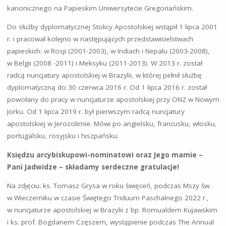
kanonicznego na Papieskim Uniwersytecie Gregoriańskim.
Do służby dyplomatycznej Stolicy Apostolskiej wstąpił 1 lipca 2001
r. i pracował kolejno w następujących przedstawicielstwach
papieskich: w Rosji (2001-2003), w Indiach i Nepalu (2003-2008),
w Belgii (2008 -2011) i Meksyku (2011-2013). W 2013 r. został
radcą nuncjatury apostolskiej w Brazylii, w której pełnił służbę
dyplomatyczną do 30 czerwca 2016 r. Od 1 lipca 2016 r. został
powołany do pracy w nuncjaturze apostolskiej przy ONZ w Nowym
Jorku. Od 1 lipca 2019 r. był pierwszym radcą nuncjatury
apostolskiej w Jerozolimie. Mówi po angielsku, francusku, włosku,
portugalsku, rosyjsku i hiszpańsku.
Księdzu arcybiskupowi-nominatowi oraz Jego mamie –
Pani Jadwidze – składamy serdeczne gratulacje!
Na zdjęciu: ks. Tomasz Grysa w roku święceń, podczas Mszy św.
w Wieczerniku w czasie Świętego Triduum Paschalnego 2022 r.,
w nuncjaturze apostolskiej w Brazylii z bp. Romualdem Kujawskim
i ks. prof. Bogdanem Częszem, wystąpienie podczas The Annual