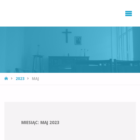
STRONA
2023
MAJ
GŁÓWNA
MIESIĄC: MAJ 2023