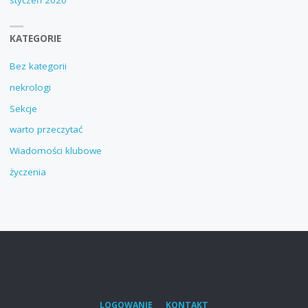
KATEGORIE
Bez kategorii
nekrologi
Sekcje
warto przeczytać
Wiadomości klubowe
życzenia
LOGOWANIE
KONTAKT