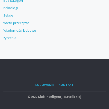
Bez kategorii
nekrologi
Sekcje
warto przeczytać
Wiadomości klubowe
życzenia
LOGOWANIE
KONTAKT
©2020 Klub Inteligencji Katolickiej