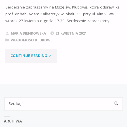
CIĘŻKIEJ"
Serdecznie zapraszamy na Mszę św. Klubową, którą odprawi ks.
prof. dr hab. Adam Kalbarczyk w lokalu KIK przy ul. Klin 9, we
wtorek 27 kwietnia o godz. 17.30. Serdecznie zapraszamy.
MARIA BIENKOWSKA
21 KWIETNIA 2021
WIADOMOŚCI KLUBOWE
"MSZA
CONTINUE READING
ŚW.
KLUBOWA
W
Sz
KWIETNIU"
SZUKA
ARCHIWA