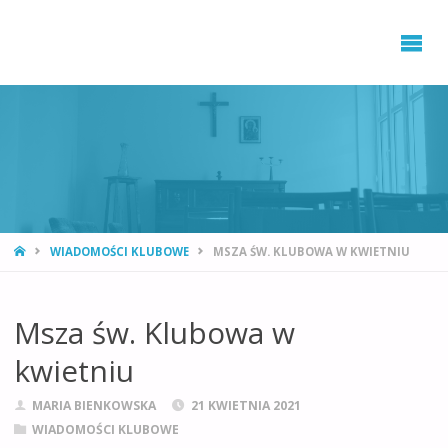
STRONA
WIADOMOŚCI KLUBOWE
MSZA ŚW. KLUBOWA W KWIETNIU
GŁÓWNA
Msza św. Klubowa w
kwietniu
MARIA BIENKOWSKA
21 KWIETNIA 2021
WIADOMOŚCI KLUBOWE