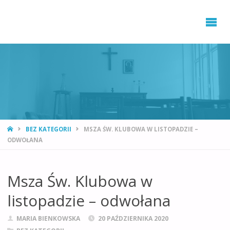
STRONA
BEZ KATEGORII
MSZA ŚW. KLUBOWA W LISTOPADZIE –
GŁÓWNA
ODWOŁANA
Msza Św. Klubowa w
listopadzie – odwołana
MARIA BIENKOWSKA
20 PAŹDZIERNIKA 2020