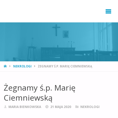
STRONA
NEKROLOGI
ŻEGNAMY Ś.P. MARIĘ CIEMNIEWSKĄ
GŁÓWNA
Żegnamy ś.p. Marię
Ciemniewską
MARIA BIENKOWSKA
21 MAJA 2020
NEKROLOGI