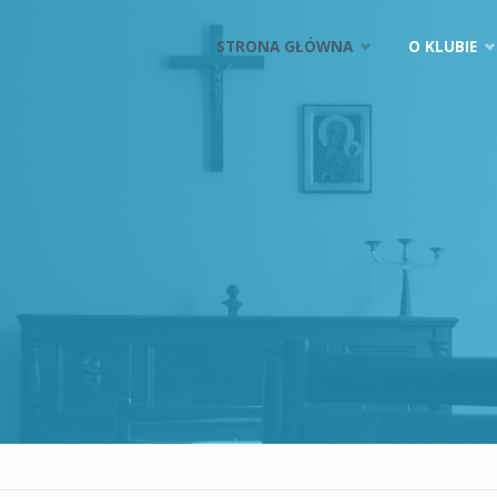
Przejdź
STRONA GŁÓWNA
O KLUBIE
do
treści